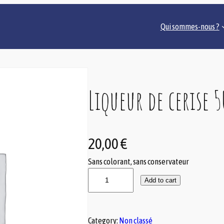
Qui sommes-nous ?
Liqueur de cerise 
20,00
€
Sans colorant, sans conservateur
L
Add to cart
i
q
u
Category:
Non classé