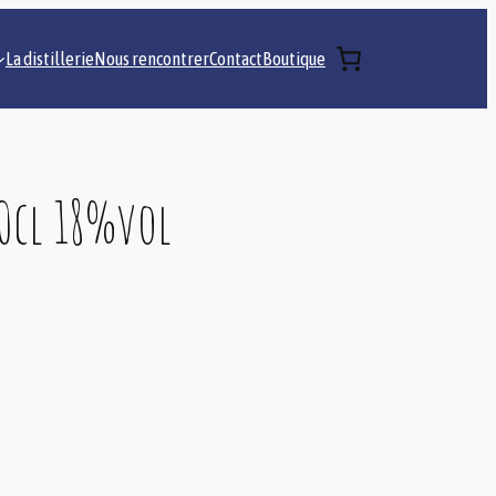
La distillerie
Nous rencontrer
Contact
Boutique
50cl 18%vol