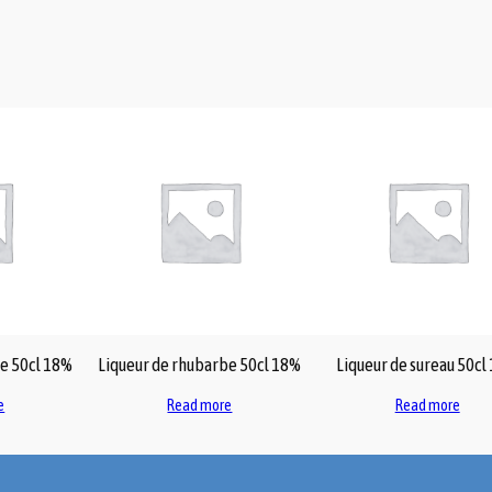
v
o
l
q
u
a
n
t
i
t
y
le 50cl 18%
Liqueur de rhubarbe 50cl 18%
Liqueur de sureau 50cl
e
Read more
Read more