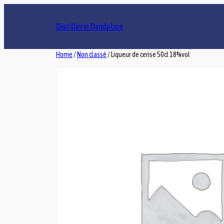
Distillerie Dandelion
Home
/
Non classé
/ Liqueur de cerise 50cl 18%vol